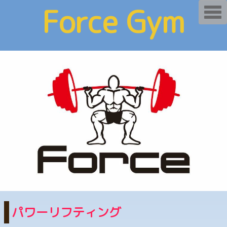
Force Gym
T
o
g
g
l
e
《power&fitnes
n
a
v
i
g
a
s》
t
i
o
n
パワーリフティング